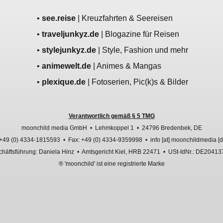
•
see.reise
| Kreuzfahrten & Seereisen
•
traveljunkyz.de
| Blogazine für Reisen
•
stylejunkyz.de
| Style, Fashion und mehr
•
animewelt.de
| Animes & Mangas
•
plexique.de
| Fotoserien, Pic(k)s & Bilder
Verantwortlich gemäß § 5 TMG
moonchild media GmbH • Lehmkoppel 1 • 24796 Bredenbek, DE
+49 (0) 4334-1815593 • Fax: +49 (0) 4334-9359998 • info [at] moonchildmedia [d
häftsführung: Daniela Hinz • Amtsgericht Kiel, HRB 22471 • USt-IdNr.: DE2041
® 'moonchild' ist eine registrierte Marke